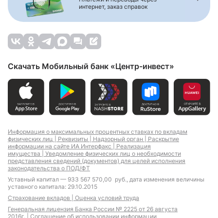
интернет, заказ справок
Скачать Мобильный банк «Центр-инвест»
Информация о максимальных процентных ставках по вкладам
физических лиц |
Реквизиты |
Надзорный орган |
Раскрытие
информации на сайте ИА Интерфакс |
Реализация
имущества |
Уведомление физических лиц о необходимости
представления сведений (документов) для целей исполнения
законодательства о ПОД/ФТ
Уставный капитал — 933 567 570,00 руб., дата изменения величины
уставного капитала: 29.10.2015
Страхование вкладов |
Оценка условий труда
Генеральная лицензия Банка России № 2225 от 26 августа
2016г. |
Соглашение об использовании информации