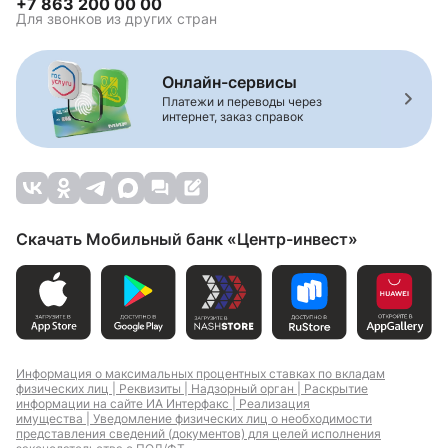
+7 863 200 00 00
Для звонков из других стран
Онлайн-сервисы
Платежи и переводы через
интернет, заказ справок
Скачать Мобильный банк «Центр-инвест»
Информация о максимальных процентных ставках по вкладам
физических лиц |
Реквизиты |
Надзорный орган |
Раскрытие
информации на сайте ИА Интерфакс |
Реализация
имущества |
Уведомление физических лиц о необходимости
представления сведений (документов) для целей исполнения