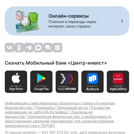
Онлайн-сервисы
Платежи и переводы через
интернет, заказ справок
Скачать Мобильный банк «Центр-инвест»
Информация о максимальных процентных ставках по вкладам
физических лиц |
Реквизиты |
Надзорный орган |
Раскрытие
информации на сайте ИА Интерфакс |
Реализация
имущества |
Уведомление физических лиц о необходимости
представления сведений (документов) для целей исполнения
законодательства о ПОД/ФТ
Уставный капитал — 933 567 570,00 руб., дата изменения величины