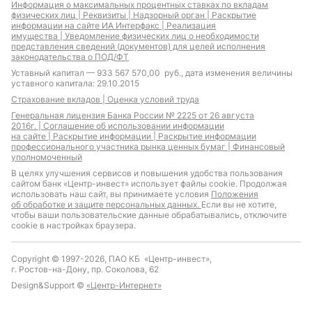
Информация о максимальных процентных ставках по вкладам
физических лиц |
Реквизиты |
Надзорный орган |
Раскрытие
информации на сайте ИА Интерфакс |
Реализация
имущества |
Уведомление физических лиц о необходимости
представления сведений (документов) для целей исполнения
законодательства о ПОД/ФТ
Уставный капитал — 933 567 570,00 руб., дата изменения величины
уставного капитала: 29.10.2015
Страхование вкладов |
Оценка условий труда
Генеральная лицензия Банка России № 2225 от 26 августа
2016г. |
Соглашение об использовании информации
на сайте |
Раскрытие информации |
Раскрытие информации
профессионального участника рынка ценных бумаг |
Финансовый
уполномоченный
В целях улучшения сервисов и повышения удобства пользования
сайтом банк «Центр-инвест» использует файлы cookie. Продолжая
использовать наш сайт, вы принимаете условия
Положения
об обработке и защите персональных данных.
Если вы не хотите,
чтобы ваши пользовательские данные обрабатывались, отключите
cookie в настройках браузера.
Copyright © 1997-2026, ПАО КБ «Центр-инвест»,
г. Ростов-на-Дону, пр. Соколова, 62
Design&Support ©
«Центр-Интернет»