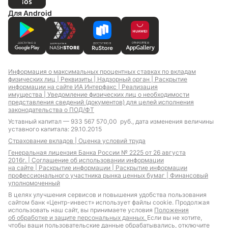
Для Android
Информация о максимальных процентных ставках по вкладам
физических лиц |
Реквизиты |
Надзорный орган |
Раскрытие
информации на сайте ИА Интерфакс |
Реализация
имущества |
Уведомление физических лиц о необходимости
представления сведений (документов) для целей исполнения
законодательства о ПОД/ФТ
Уставный капитал — 933 567 570,00 руб., дата изменения величины
уставного капитала: 29.10.2015
Страхование вкладов |
Оценка условий труда
Генеральная лицензия Банка России № 2225 от 26 августа
2016г. |
Соглашение об использовании информации
на сайте |
Раскрытие информации |
Раскрытие информации
профессионального участника рынка ценных бумаг |
Финансовый
уполномоченный
В целях улучшения сервисов и повышения удобства пользования
сайтом банк «Центр-инвест» использует файлы cookie. Продолжая
использовать наш сайт, вы принимаете условия
Положения
об обработке и защите персональных данных.
Если вы не хотите,
чтобы ваши пользовательские данные обрабатывались, отключите