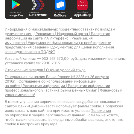
Информация о максимальных процентных ставках по вкладам
физических лиц |
Реквизиты |
Надзорный орган |
Раскрытие
информации на сайте ИА Интерфакс |
Реализация
имущества |
Уведомление физических лиц о необходимости
представления сведений (документов) для целей исполнения
законодательства о ПОД/ФТ
Уставный капитал — 933 567 570,00 руб., дата изменения величины
уставного капитала: 29.10.2015
Страхование вкладов |
Оценка условий труда
Генеральная лицензия Банка России № 2225 от 26 августа
2016г. |
Соглашение об использовании информации
на сайте |
Раскрытие информации |
Раскрытие информации
профессионального участника рынка ценных бумаг |
Финансовый
уполномоченный
В целях улучшения сервисов и повышения удобства пользования
сайтом банк «Центр-инвест» использует файлы cookie. Продолжая
использовать наш сайт, вы принимаете условия
Положения
об обработке и защите персональных данных.
Если вы не хотите,
чтобы ваши пользовательские данные обрабатывались, отключите
cookie в настройках браузера.