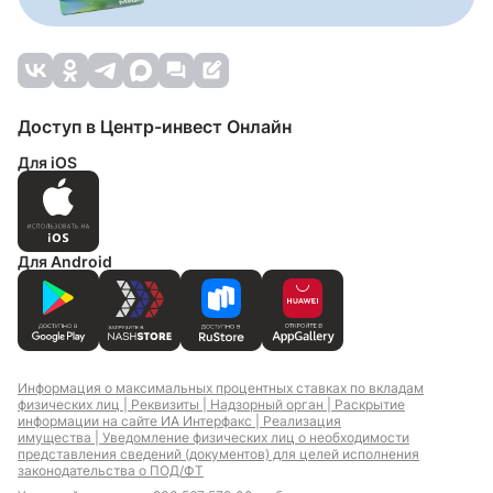
Доступ в Центр-инвест Онлайн
Для iOS
Для Android
Информация о максимальных процентных ставках по вкладам
физических лиц |
Реквизиты |
Надзорный орган |
Раскрытие
информации на сайте ИА Интерфакс |
Реализация
имущества |
Уведомление физических лиц о необходимости
представления сведений (документов) для целей исполнения
законодательства о ПОД/ФТ