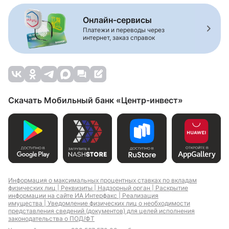
Онлайн-сервисы
Платежи и переводы через
интернет, заказ справок
Скачать Мобильный банк «Центр-инвест»
Информация о максимальных процентных ставках по вкладам
физических лиц |
Реквизиты |
Надзорный орган |
Раскрытие
информации на сайте ИА Интерфакс |
Реализация
имущества |
Уведомление физических лиц о необходимости
представления сведений (документов) для целей исполнения
законодательства о ПОД/ФТ