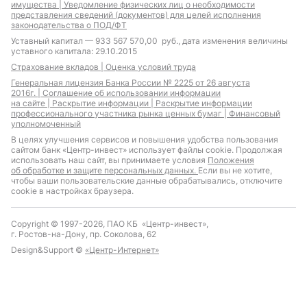
имущества |
Уведомление физических лиц о необходимости
представления сведений (документов) для целей исполнения
законодательства о ПОД/ФТ
Уставный капитал — 933 567 570,00 руб., дата изменения величины
уставного капитала: 29.10.2015
Страхование вкладов |
Оценка условий труда
Генеральная лицензия Банка России № 2225 от 26 августа
2016г. |
Соглашение об использовании информации
на сайте |
Раскрытие информации |
Раскрытие информации
профессионального участника рынка ценных бумаг |
Финансовый
уполномоченный
В целях улучшения сервисов и повышения удобства пользования
сайтом банк «Центр-инвест» использует файлы cookie. Продолжая
использовать наш сайт, вы принимаете условия
Положения
об обработке и защите персональных данных.
Если вы не хотите,
чтобы ваши пользовательские данные обрабатывались, отключите
cookie в настройках браузера.
Copyright © 1997-2026, ПАО КБ «Центр-инвест»,
г. Ростов-на-Дону, пр. Соколова, 62
Design&Support ©
«Центр-Интернет»