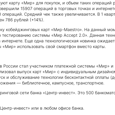
ют карту «Мир» для покупок, и объем таких операций ра
вершили 15907 операций в торговых точках и интернете,
 операций. Средний чек также увеличивается. В 1 кварт
ен 786 рублей (+14%).
ску кобейджинговых карт «Мир-Maestro». На данный мо
о тестированию системы «Мир Accept 2.0». Данная техн
 интернете. Еще одна технологическая новинка ожидаетс
ы «Мир» использовать свой смартфон вместо карты.
в России стал участником платежной системы «Мир» и 
лизовал выпуск карт «Мир» с индивидуальным дизайном
ск и обслуживание технологии бесконтактной оплаты (д
ожения — библиотечное, кампусное, транспортное.
ринговой сети банка «Центр-инвест». Это 500 банкомат
Центр-инвест» или в любом офисе банка.