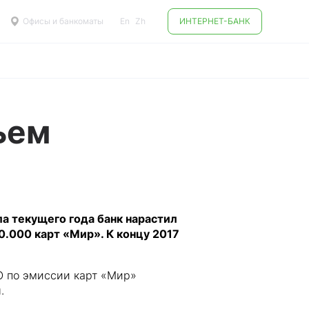
Офисы и банкоматы
En
Zh
ИНТЕРНЕТ-БАНК
ъем
ла текущего года банк нарастил
0.000 карт «Мир». К концу 2017
О по эмиссии карт «Мир»
.