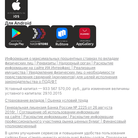
Для Android
Информация о максимальных процентных ставках по вкладам
физических лиц |
Реквизиты |
Надзорный орган |
Раскрытие
информации на сайте ИА Интерфакс |
Реализация
имущества |
Уведомление физических лиц о необходимости
представления сведений (документов) для целей исполнения
законодательства о ПОД/ФТ
Уставный капитал — 933 567 570,00 руб., дата изменения величины
уставного капитала: 29.10.2015
Страхование вкладов |
Оценка условий труда
Генеральная лицензия Банка России № 2225 от 26 августа
2016г. |
Соглашение об использовании информации
на сайте |
Раскрытие информации |
Раскрытие информации
профессионального участника рынка ценных бумаг |
Финансовый
уполномоченный
В целях улучшения сервисов и повышения удобства пользования
сайтом банк «Центр-инвест» использует файлы cookie. Продолжая