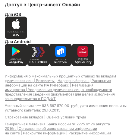
Доступ в Центр-инвест Онлайн
Для iOS
Для Android
Информация о максимальных процентных ставках по вкладам
физических лиц |
Реквизиты |
Надзорный орган |
Раскрытие
информации на сайте ИА Интерфакс |
Реализация
имущества |
Уведомление физических лиц о необходимости
представления сведений (документов) для целей исполнения
законодательства о ПОД/ФТ
Уставный капитал — 933 567 570,00 руб., дата изменения величины
уставного капитала: 29.10.2015
Страхование вкладов |
Оценка условий труда
Генеральная лицензия Банка России № 2225 от 26 августа
2016г. |
Соглашение об использовании информации
на сайте |
Раскрытие информации |
Раскрытие информации