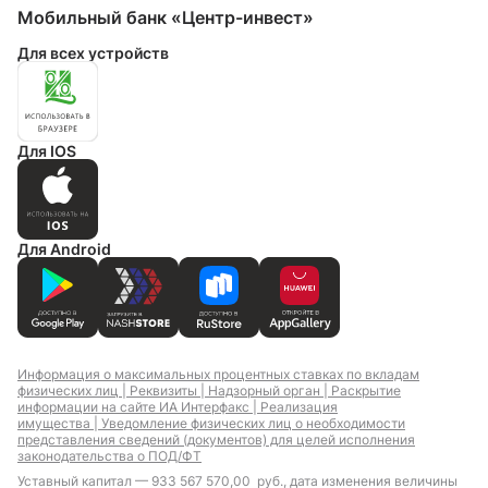
Мобильный банк «Центр-инвест»
Для всех устройств
Для IOS
Для Android
Информация о максимальных процентных ставках по вкладам
физических лиц |
Реквизиты |
Надзорный орган |
Раскрытие
информации на сайте ИА Интерфакс |
Реализация
имущества |
Уведомление физических лиц о необходимости
представления сведений (документов) для целей исполнения
законодательства о ПОД/ФТ
Уставный капитал — 933 567 570,00 руб., дата изменения величины