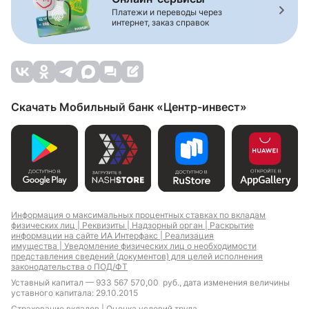
Платежи и переводы через
интернет, заказ справок
Скачать Мобильный банк «Центр-инвест»
Информация о максимальных процентных ставках по вкладам
физических лиц |
Реквизиты |
Надзорный орган |
Раскрытие
информации на сайте ИА Интерфакс |
Реализация
имущества |
Уведомление физических лиц о необходимости
представления сведений (документов) для целей исполнения
законодательства о ПОД/ФТ
Уставный капитал — 933 567 570,00 руб., дата изменения величины
уставного капитала: 29.10.2015
Страхование вкладов |
Оценка условий труда