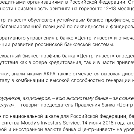
кредитными организациями в Российской Федерации. Ст
ности неизменность рейтинга на горизонте 12-18 месяце
тр-инвест» обусловлен устойчивым бизнес-профилем, 
 сбалансированной позицией по ликвидности и фондиров
ративного управления в банке «Центр-инвест» и отмеча
нции развития российской банковской системы.
адекватный бизнес-профиль банка «Центр-инвест» опред
ствия как в сфере кредитования, так и в части привле
енки, аналитиками АКРА также отмечается высокая див
талу в комбинации с высокой способностью генерации к
удников, акционеров, – всю экосистему банка – за слаж
слуга»,
– говорит председатель Правления банка «Центр
А по национальной шкале для Российской Федерации, ба
нтства Moody’s Investors Service. 14 июня 2018 года а
ной и иностранной валюте банка «Центр-инвест» на уро