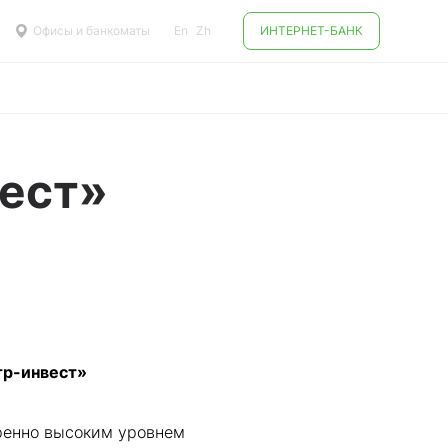
Офисы и банкоматы
En
Zh
ИНТЕРНЕТ-БАНК
вест»
тр-инвест»
еренно высоким уровнем