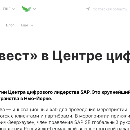
ЕЩЕ
Ростовская область
Блог
Еще
вест» в Центре ци
тии Центра цифрового лидерства SAP. Это крупнейший
транства в Нью-Йорке.
тва — инновационный хаб для проведения мероприятий,
оток с клиентами и партнёрами. В мероприятии принял
ич-Зеерхаузен, член правления SAP SE глобальный руко
правления Российско-Германской внешнеторговой палат