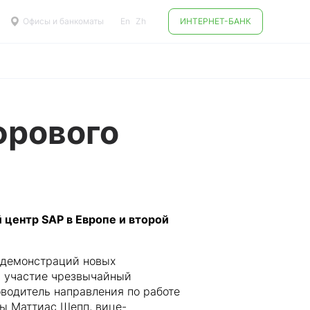
Офисы и банкоматы
En
Zh
ИНТЕРНЕТ-БАНК
фрового
 центр SAP в Европе и второй
 демонстраций новых
и участие чрезвычайный
водитель направления по работе
ы Маттиас Шепп, вице-