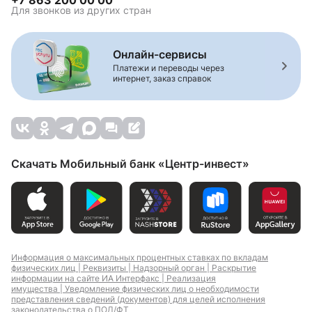
+7 863 200 00 00
Для звонков из других стран
Онлайн-сервисы
Платежи и переводы через
интернет, заказ справок
Скачать Мобильный банк «Центр-инвест»
Информация о максимальных процентных ставках по вкладам
физических лиц |
Реквизиты |
Надзорный орган |
Раскрытие
информации на сайте ИА Интерфакс |
Реализация
имущества |
Уведомление физических лиц о необходимости
представления сведений (документов) для целей исполнения
законодательства о ПОД/ФТ