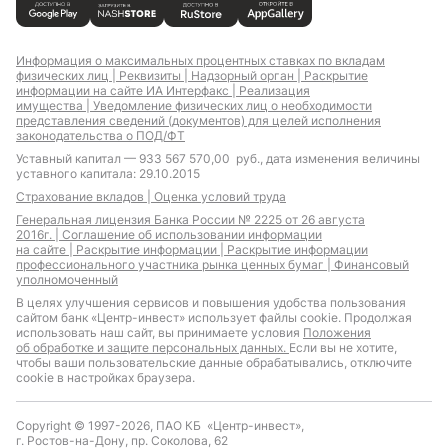
Информация о максимальных процентных ставках по вкладам
физических лиц |
Реквизиты |
Надзорный орган |
Раскрытие
информации на сайте ИА Интерфакс |
Реализация
имущества |
Уведомление физических лиц о необходимости
представления сведений (документов) для целей исполнения
законодательства о ПОД/ФТ
Уставный капитал — 933 567 570,00 руб., дата изменения величины
уставного капитала: 29.10.2015
Страхование вкладов |
Оценка условий труда
Генеральная лицензия Банка России № 2225 от 26 августа
2016г. |
Соглашение об использовании информации
на сайте |
Раскрытие информации |
Раскрытие информации
профессионального участника рынка ценных бумаг |
Финансовый
уполномоченный
В целях улучшения сервисов и повышения удобства пользования
сайтом банк «Центр-инвест» использует файлы cookie. Продолжая
использовать наш сайт, вы принимаете условия
Положения
об обработке и защите персональных данных.
Если вы не хотите,
чтобы ваши пользовательские данные обрабатывались, отключите
cookie в настройках браузера.
Copyright © 1997-2026, ПАО КБ «Центр-инвест»,
г. Ростов-на-Дону, пр. Соколова, 62