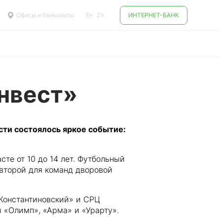
Офисы и банкоматы
En
Zh
ИНТЕРНЕТ-БАНК
нвест»
сти состоялось яркое событие:
те от 10 до 14 лет. Футбольный
 второй для команд дворовой
Константиновский» и СРЦ
 «Олимп», «Арма» и «Урарту».