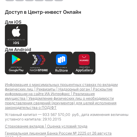
Доступ в Центр-инвест Онлайн
Для iOS
Для Android
Информация о максимальных процентных ставках по вкладам
физических лиц |
Реквизиты |
Надзорный орган |
Раскрытие
информации на сайте ИА Интерфакс |
Реализация
имущества |
Уведомление физических лиц о необходимости
представления сведений (документов) для целей исполнения
законодательства о ПОД/ФТ
Уставный капитал — 933 567 570,00 руб., дата изменения величины
уставного капитала: 29.10.2015
Страхование вкладов |
Оценка условий труда
Генеральная лицензия Банка России № 2225 от 26 августа