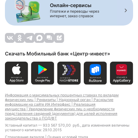
Онлайн-сервисы
Платежи и переводы через
интернет, заказ справок
Скачать Мобильный банк «Центр-инвест»
Информация о максимальных процентных ставках по вкладам
физических лиц |
Реквизиты |
Надзорный орган |
Раскрытие
информации на сайте ИА Интерфакс |
Реализация
имущества |
Уведомление физических лиц о необходимости
представления сведений (документов) для целей исполнения
законодательства о ПОД/ФТ
Уставный капитал — 933 567 570,00 руб., дата изменения величины
уставного капитала: 29.10.2015
Страхование вкладов |
Оценка условий труда