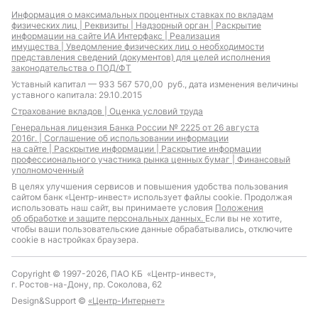
Информация о максимальных процентных ставках по вкладам
физических лиц |
Реквизиты |
Надзорный орган |
Раскрытие
информации на сайте ИА Интерфакс |
Реализация
имущества |
Уведомление физических лиц о необходимости
представления сведений (документов) для целей исполнения
законодательства о ПОД/ФТ
Уставный капитал — 933 567 570,00 руб., дата изменения величины
уставного капитала: 29.10.2015
Страхование вкладов |
Оценка условий труда
Генеральная лицензия Банка России № 2225 от 26 августа
2016г. |
Соглашение об использовании информации
на сайте |
Раскрытие информации |
Раскрытие информации
профессионального участника рынка ценных бумаг |
Финансовый
уполномоченный
В целях улучшения сервисов и повышения удобства пользования
сайтом банк «Центр-инвест» использует файлы cookie. Продолжая
использовать наш сайт, вы принимаете условия
Положения
об обработке и защите персональных данных.
Если вы не хотите,
чтобы ваши пользовательские данные обрабатывались, отключите
cookie в настройках браузера.
Copyright © 1997-2026, ПАО КБ «Центр-инвест»,
г. Ростов-на-Дону, пр. Соколова, 62
Design&Support ©
«Центр-Интернет»