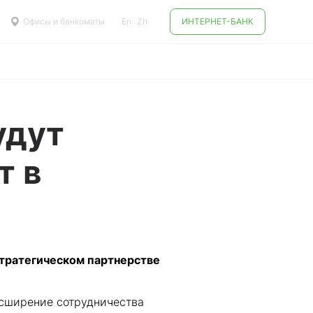
Офисы и банкоматы
En
Zh
ИНТЕРНЕТ-БАНК
удут
т в
стратегическом партнерстве
асширение сотрудничества