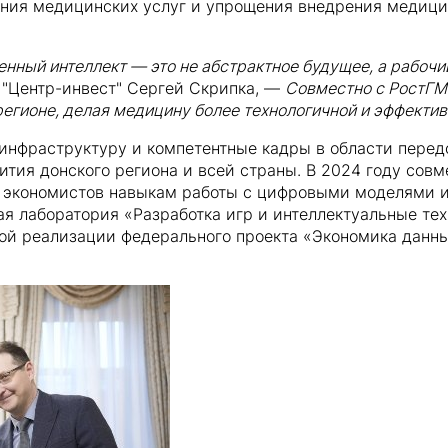
ания медицинских услуг и упрощения внедрения медиц
венный интеллект — это не абстрактное будущее, а рабоч
"Центр-инвест" Сергей Скрипка, —
Совместно с РостГМ
егионе, делая медицину более технологичной и эффектив
инфраструктуру и компетентные кадры в области передо
вития донского региона и всей страны. В 2024 году совм
я экономистов навыкам работы с цифровыми моделями и
я лаборатория «Разработка игр и интеллектуальные техн
й реализации федерального проекта «Экономика данн