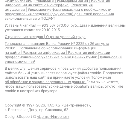
физических лиц |
Реквизиты |
Надзорный орган |
Раскрытие
информации на сайте ИА Интерфакс |
Реализация
имущества |
Уведомление физических лиц о необходимости
представления сведений (документов) для целей исполнения
законодательства о ПОД/ФТ
Уставный капитал — 933 567 570,00 руб., дата изменения величины
уставного капитала: 29.10.2015
Страхование вкладов |
Оценка условий труда
Генеральная лицензия Банка России № 2225 от 26 августа
2016г. |
Соглашение об использовании информации
на сайте |
Раскрытие информации |
Раскрытие информации
профессионального участника рынка ценных бумаг |
Финансовый
уполномоченный
В целях улучшения сервисов и повышения удобства пользования
сайтом банк «Центр-инвест» использует файлы cookie. Продолжая
использовать наш сайт, вы принимаете условия
Положения
об обработке и защите персональных данных.
Если вы не хотите,
чтобы ваши пользовательские данные обрабатывались, отключите
cookie в настройках браузера.
Copyright © 1997-2026, ПАО КБ «Центр-инвест»,
г. Ростов-на-Дону, пр. Соколова, 62
Design&Support ©
«Центр-Интернет»