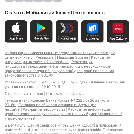
Скачать Мобильный банк «Центр-инвест»
Информация о максимальных процентных ставках по вкладам
физических лиц |
Реквизиты |
Надзорный орган |
Раскрытие
информации на сайте ИА Интерфакс |
Реализация
имущества |
Уведомление физических лиц о необходимости
представления сведений (документов) для целей исполнения
законодательства о ПОД/ФТ
Уставный капитал — 933 567 570,00 руб., дата изменения величины
уставного капитала: 29.10.2015
Страхование вкладов |
Оценка условий труда
Генеральная лицензия Банка России № 2225 от 26 августа
2016г. |
Соглашение об использовании информации
на сайте |
Раскрытие информации |
Раскрытие информации
профессионального участника рынка ценных бумаг |
Финансовый
уполномоченный
В целях улучшения сервисов и повышения удобства пользования
сайтом банк «Центр-инвест» использует файлы cookie. Продолжая