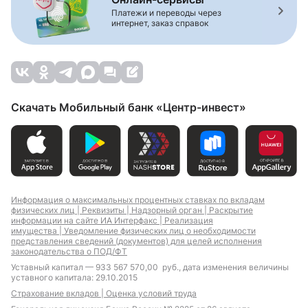
Платежи и переводы через
интернет, заказ справок
Скачать Мобильный банк «Центр-инвест»
Информация о максимальных процентных ставках по вкладам
физических лиц |
Реквизиты |
Надзорный орган |
Раскрытие
информации на сайте ИА Интерфакс |
Реализация
имущества |
Уведомление физических лиц о необходимости
представления сведений (документов) для целей исполнения
законодательства о ПОД/ФТ
Уставный капитал — 933 567 570,00 руб., дата изменения величины
уставного капитала: 29.10.2015
Страхование вкладов |
Оценка условий труда