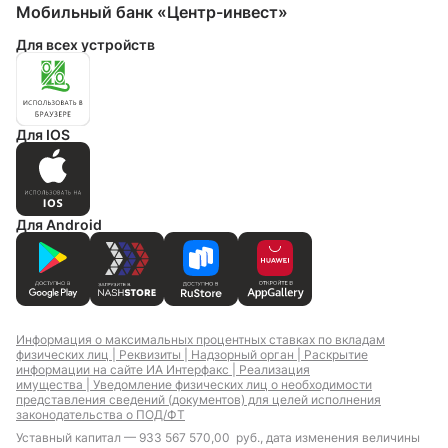
Мобильный банк «Центр-инвест»
Для всех устройств
Для IOS
Для Android
Информация о максимальных процентных ставках по вкладам
физических лиц |
Реквизиты |
Надзорный орган |
Раскрытие
информации на сайте ИА Интерфакс |
Реализация
имущества |
Уведомление физических лиц о необходимости
представления сведений (документов) для целей исполнения
законодательства о ПОД/ФТ
Уставный капитал — 933 567 570,00 руб., дата изменения величины