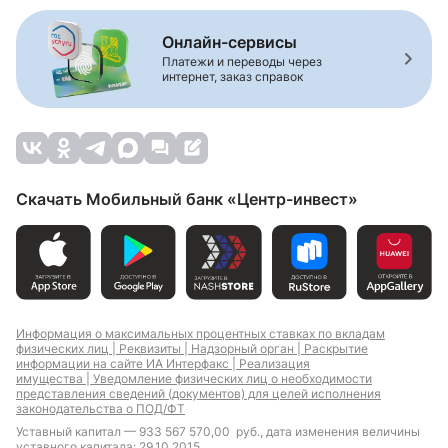
Онлайн-сервисы
Платежи и переводы через
интернет, заказ справок
Скачать Мобильный банк «Центр-инвест»
Информация о максимальных процентных ставках по вкладам
физических лиц |
Реквизиты |
Надзорный орган |
Раскрытие
информации на сайте ИА Интерфакс |
Реализация
имущества |
Уведомление физических лиц о необходимости
представления сведений (документов) для целей исполнения
законодательства о ПОД/ФТ
Уставный капитал — 933 567 570,00 руб., дата изменения величины
уставного капитала: 29.10.2015