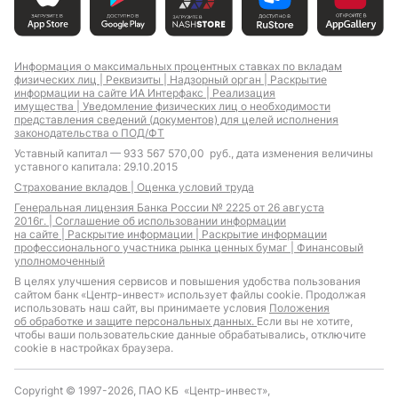
Информация о максимальных процентных ставках по вкладам
физических лиц |
Реквизиты |
Надзорный орган |
Раскрытие
информации на сайте ИА Интерфакс |
Реализация
имущества |
Уведомление физических лиц о необходимости
представления сведений (документов) для целей исполнения
законодательства о ПОД/ФТ
Уставный капитал — 933 567 570,00 руб., дата изменения величины
уставного капитала: 29.10.2015
Страхование вкладов |
Оценка условий труда
Генеральная лицензия Банка России № 2225 от 26 августа
2016г. |
Соглашение об использовании информации
на сайте |
Раскрытие информации |
Раскрытие информации
профессионального участника рынка ценных бумаг |
Финансовый
уполномоченный
В целях улучшения сервисов и повышения удобства пользования
сайтом банк «Центр-инвест» использует файлы cookie. Продолжая
использовать наш сайт, вы принимаете условия
Положения
об обработке и защите персональных данных.
Если вы не хотите,
чтобы ваши пользовательские данные обрабатывались, отключите
cookie в настройках браузера.
Copyright © 1997-2026, ПАО КБ «Центр-инвест»,