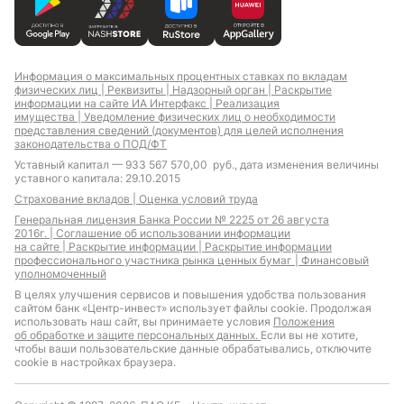
Информация о максимальных процентных ставках по вкладам
физических лиц |
Реквизиты |
Надзорный орган |
Раскрытие
информации на сайте ИА Интерфакс |
Реализация
имущества |
Уведомление физических лиц о необходимости
представления сведений (документов) для целей исполнения
законодательства о ПОД/ФТ
Уставный капитал — 933 567 570,00 руб., дата изменения величины
уставного капитала: 29.10.2015
Страхование вкладов |
Оценка условий труда
Генеральная лицензия Банка России № 2225 от 26 августа
2016г. |
Соглашение об использовании информации
на сайте |
Раскрытие информации |
Раскрытие информации
профессионального участника рынка ценных бумаг |
Финансовый
уполномоченный
В целях улучшения сервисов и повышения удобства пользования
сайтом банк «Центр-инвест» использует файлы cookie. Продолжая
использовать наш сайт, вы принимаете условия
Положения
об обработке и защите персональных данных.
Если вы не хотите,
чтобы ваши пользовательские данные обрабатывались, отключите
cookie в настройках браузера.