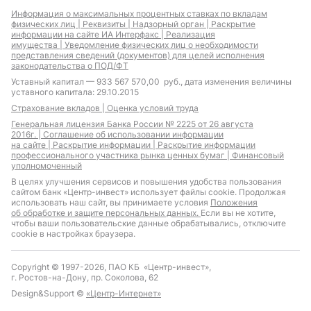
Информация о максимальных процентных ставках по вкладам
физических лиц |
Реквизиты |
Надзорный орган |
Раскрытие
информации на сайте ИА Интерфакс |
Реализация
имущества |
Уведомление физических лиц о необходимости
представления сведений (документов) для целей исполнения
законодательства о ПОД/ФТ
Уставный капитал — 933 567 570,00 руб., дата изменения величины
уставного капитала: 29.10.2015
Страхование вкладов |
Оценка условий труда
Генеральная лицензия Банка России № 2225 от 26 августа
2016г. |
Соглашение об использовании информации
на сайте |
Раскрытие информации |
Раскрытие информации
профессионального участника рынка ценных бумаг |
Финансовый
уполномоченный
В целях улучшения сервисов и повышения удобства пользования
сайтом банк «Центр-инвест» использует файлы cookie. Продолжая
использовать наш сайт, вы принимаете условия
Положения
об обработке и защите персональных данных.
Если вы не хотите,
чтобы ваши пользовательские данные обрабатывались, отключите
cookie в настройках браузера.
Copyright © 1997-2026, ПАО КБ «Центр-инвест»,
г. Ростов-на-Дону, пр. Соколова, 62
Design&Support ©
«Центр-Интернет»