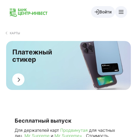
Войти
КАРТЫ
Платежный
стикер
Оформить
Бесплатный выпуск
Для держателей карт
Продвинутая
для частных
лиц,
Mir Supreme
и
Mir Supreme+
. Стоимость