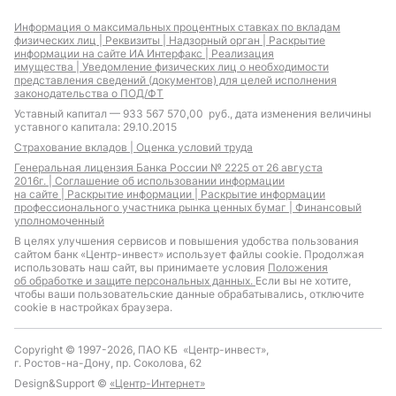
Информация о максимальных процентных ставках по вкладам
физических лиц |
Реквизиты |
Надзорный орган |
Раскрытие
информации на сайте ИА Интерфакс |
Реализация
имущества |
Уведомление физических лиц о необходимости
представления сведений (документов) для целей исполнения
законодательства о ПОД/ФТ
Уставный капитал — 933 567 570,00 руб., дата изменения величины
уставного капитала: 29.10.2015
Страхование вкладов |
Оценка условий труда
Генеральная лицензия Банка России № 2225 от 26 августа
2016г. |
Соглашение об использовании информации
на сайте |
Раскрытие информации |
Раскрытие информации
профессионального участника рынка ценных бумаг |
Финансовый
уполномоченный
В целях улучшения сервисов и повышения удобства пользования
сайтом банк «Центр-инвест» использует файлы cookie. Продолжая
использовать наш сайт, вы принимаете условия
Положения
об обработке и защите персональных данных.
Если вы не хотите,
чтобы ваши пользовательские данные обрабатывались, отключите
cookie в настройках браузера.
Copyright © 1997-2026, ПАО КБ «Центр-инвест»,
г. Ростов-на-Дону, пр. Соколова, 62
Design&Support ©
«Центр-Интернет»