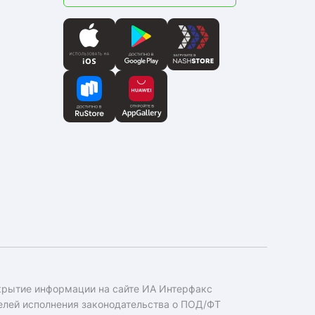
крытие информации на сайте ИА Интерфакс
елей исполнения законодательства о ПОД/ФТ