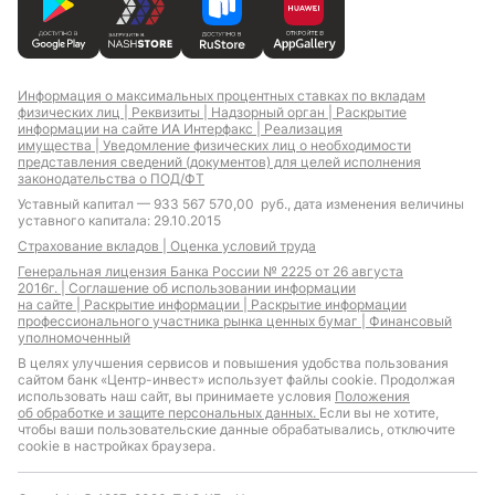
Кредит на 150 000
Кредит на 200 000
рублей
рублей
Кредит на 250 000
Кредит на 300 000
рублей
рублей
Информация о максимальных процентных ставках по вкладам
Кредит на 400 000
Кредит на 500 000
физических лиц |
Реквизиты |
Надзорный орган |
Раскрытие
рублей
рублей
информации на сайте ИА Интерфакс |
Реализация
имущества |
Уведомление физических лиц о необходимости
представления сведений (документов) для целей исполнения
законодательства о ПОД/ФТ
Уставный капитал — 933 567 570,00 руб., дата изменения величины
Кредит на лечение
Кредит на отпуск
уставного капитала: 29.10.2015
Кредит на свадьбу
Кредит на ремонт
Страхование вкладов |
Оценка условий труда
Генеральная лицензия Банка России № 2225 от 26 августа
2016г. |
Соглашение об использовании информации
на сайте |
Раскрытие информации |
Раскрытие информации
профессионального участника рынка ценных бумаг |
Финансовый
Кредит наличными с 20
Кредит наличными c 18
уполномоченный
лет
лет
В целях улучшения сервисов и повышения удобства пользования
Кредит наличными c 19
Кредит наличными c 21
сайтом банк «Центр-инвест» использует файлы cookie. Продолжая
лет
года
использовать наш сайт, вы принимаете условия
Положения
об обработке и защите персональных данных.
Если вы не хотите,
чтобы ваши пользовательские данные обрабатывались, отключите
cookie в настройках браузера.
Кредит наличными в
Кредит наличными в