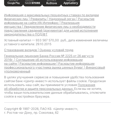
Информация о максимальных процентных ставках по вкладам
физических лиц |
Реквизиты |
Надзорный орган |
Раскрытие
информации на сайте ИА Интерфакс |
Реализация
имущества |
Уведомление физических лиц о необходимости
представления сведений (документов) для целей исполнения
законодательства о ПОД/ФТ
Уставный капитал — 933 567 570,00 руб., дата изменения величины
уставного капитала: 29.10.2015
Страхование вкладов |
Оценка условий труда
Генеральная лицензия Банка России № 2225 от 26 августа
2016г. |
Соглашение об использовании информации
на сайте |
Раскрытие информации |
Раскрытие информации
профессионального участника рынка ценных бумаг |
Финансовый
уполномоченный
В целях улучшения сервисов и повышения удобства пользования
сайтом банк «Центр-инвест» использует файлы cookie. Продолжая
использовать наш сайт, вы принимаете условия
Положения
об обработке и защите персональных данных.
Если вы не хотите,
чтобы ваши пользовательские данные обрабатывались, отключите
cookie в настройках браузера.
Copyright © 1997-2026, ПАО КБ «Центр-инвест»,
г. Ростов-на-Дону, пр. Соколова, 62