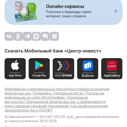
Онлайн-сервисы
Платежи и переводы через
интернет, заказ справок
Скачать Мобильный банк «Центр-инвест»
Информация о максимальных процентных ставках по вкладам
физических лиц |
Реквизиты |
Надзорный орган |
Раскрытие
информации на сайте ИА Интерфакс |
Реализация
имущества |
Уведомление физических лиц о необходимости
представления сведений (документов) для целей исполнения
законодательства о ПОД/ФТ
Уставный капитал — 933 567 570,00 руб., дата изменения величины
уставного капитала: 29.10.2015