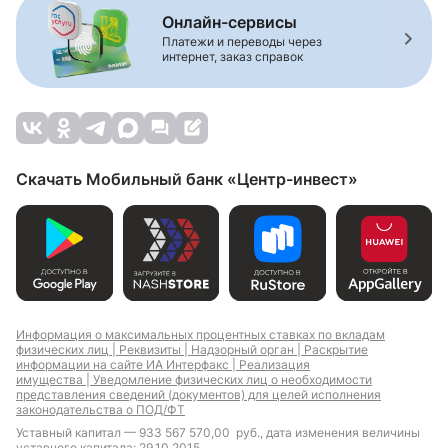
Онлайн-сервисы
Платежи и переводы через
интернет, заказ справок
Скачать Мобильный банк «Центр-инвест»
Информация о максимальных процентных ставках по вкладам
физических лиц |
Реквизиты |
Надзорный орган |
Раскрытие
информации на сайте ИА Интерфакс |
Реализация
имущества |
Уведомление физических лиц о необходимости
представления сведений (документов) для целей исполнения
законодательства о ПОД/ФТ
Уставный капитал — 933 567 570,00 руб., дата изменения величины
уставного капитала: 29.10.2015