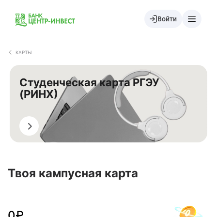
Войти
КАРТЫ
Студенческая карта РГЭУ
(РИНХ)
Перевыпустить
Твоя кампусная карта
0
₽