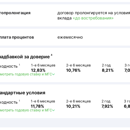
топролонгация
договор пролонгируется на услови
вклада
«до востребования»
плата процентов
ежемесячно
4
надбавкой за доверие
1-е 6 месяцев
2-е 6 месяцев
2 год
3 г
1
ходность
12,83%
10,76%
8,21%
7,
мотреть годовую ставку и МГС
андартные условия
1-е 6 месяцев
2-е 6 месяцев
2 год
3 г
1
ходность
11,78%
10,21%
7,92%
6,
мотреть годовую ставку и МГС