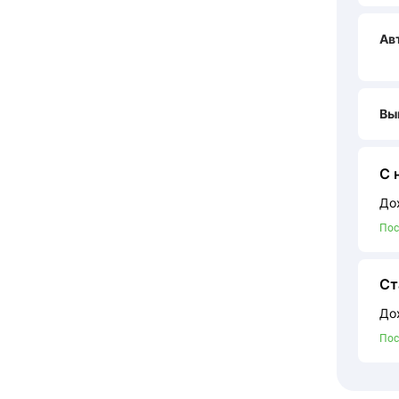
Ав
Вы
С 
До
Пос
Ст
До
Пос