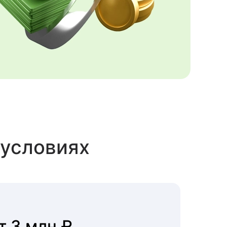
 условиях
т 3 млн ₽