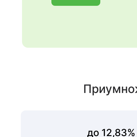
Приумнож
до 12,83%