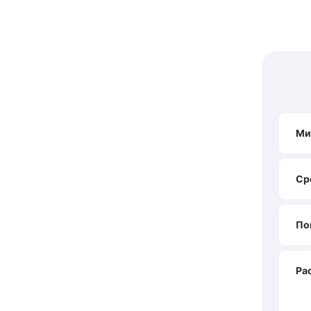
Ми
Ср
По
Ра