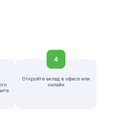
4
Откройте вклад в офисе или
ого
онлайн
чите
н