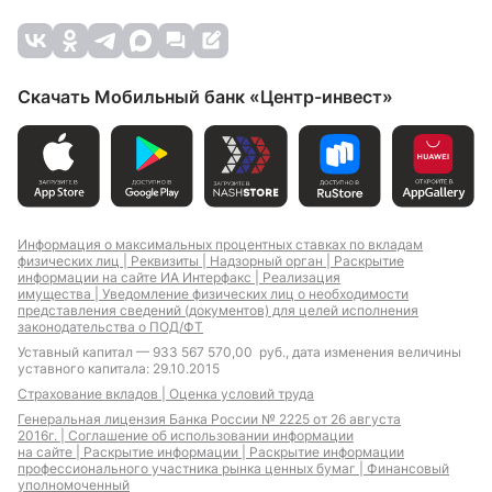
Скачать Мобильный банк «Центр-инвест»
Информация о максимальных процентных ставках по вкладам
физических лиц |
Реквизиты |
Надзорный орган |
Раскрытие
информации на сайте ИА Интерфакс |
Реализация
имущества |
Уведомление физических лиц о необходимости
представления сведений (документов) для целей исполнения
законодательства о ПОД/ФТ
Уставный капитал — 933 567 570,00 руб., дата изменения величины
уставного капитала: 29.10.2015
Страхование вкладов |
Оценка условий труда
Генеральная лицензия Банка России № 2225 от 26 августа
2016г. |
Соглашение об использовании информации
на сайте |
Раскрытие информации |
Раскрытие информации
профессионального участника рынка ценных бумаг |
Финансовый
уполномоченный