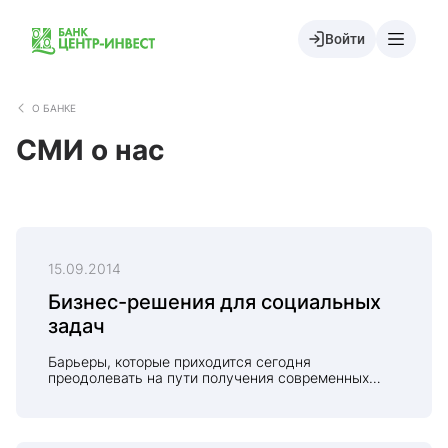
Войти
О БАНКЕ
СМИ о нас
15.09.2014
Бизнес-решения для социальных
задач
Барьеры, которые приходится сегодня
преодолевать на пути получения современных
знаний, на самом деле находятся внутри нас.
Опыт и навыки предпринимателей по преодолению
этих барьеров в сфере бизнеса важны и полезны
для обучения молодёжи. Практические шаги здесь