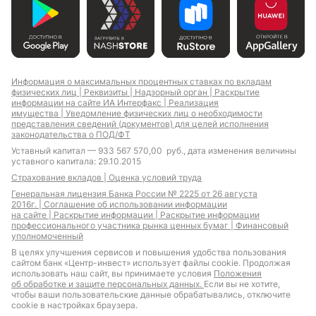
Информация о максимальных процентных ставках по вкладам
физических лиц |
Реквизиты |
Надзорный орган |
Раскрытие
информации на сайте ИА Интерфакс |
Реализация
имущества |
Уведомление физических лиц о необходимости
представления сведений (документов) для целей исполнения
законодательства о ПОД/ФТ
Уставный капитал — 933 567 570,00 руб., дата изменения величины
уставного капитала: 29.10.2015
Страхование вкладов |
Оценка условий труда
Генеральная лицензия Банка России № 2225 от 26 августа
2016г. |
Соглашение об использовании информации
на сайте |
Раскрытие информации |
Раскрытие информации
профессионального участника рынка ценных бумаг |
Финансовый
уполномоченный
В целях улучшения сервисов и повышения удобства пользования
сайтом банк «Центр-инвест» использует файлы cookie. Продолжая
использовать наш сайт, вы принимаете условия
Положения
об обработке и защите персональных данных.
Если вы не хотите,
чтобы ваши пользовательские данные обрабатывались, отключите
cookie в настройках браузера.