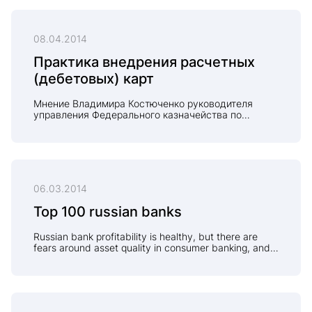
08.04.2014
Практика внедрения расчетных
(дебетовых) карт
Мнение Владимира Костюченко руководителя
управления Федерального казначейства по
Ростовской области
06.03.2014
Top 100 russian banks
Russian bank profitability is healthy, but there are
fears around asset quality in consumer banking, and
the regulator is taking a tougher line on money
laundering and liquidity problems