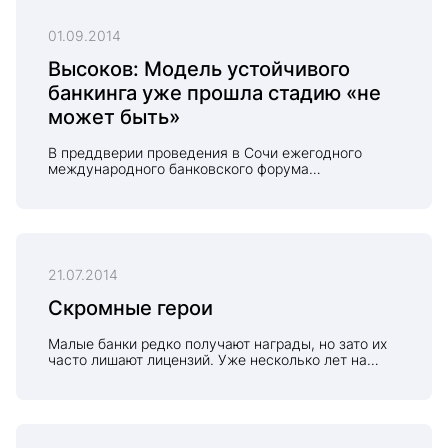
куда нужнее теоретических рассуждений.
01.09.2014
Высоков: Модель устойчивого
банкинга уже прошла стадию «не
может быть»
В преддверии проведения в Сочи ежегодного
международного банковского форума
председатель совета директоров Банка «Центр-
инвест» Василий Высоков рассказал в интервью
ИА «РБК-Юг», в чем глобальные преимущества
Юга России и чем отличается модель устойчивого
банкинга от спекулятивного.
21.07.2014
Скромные герои
Малые банки редко получают награды, но зато их
часто лишают лицензий. Уже несколько лет на
рынке существует устойчивое мнение, что им не
место в банковской системе России. Несмотря на
это они не сдают своих позиций.