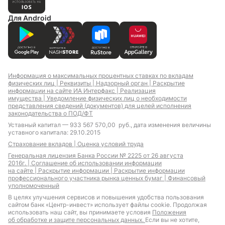
Для Android
Информация о максимальных процентных ставках по вкладам
физических лиц |
Реквизиты |
Надзорный орган |
Раскрытие
информации на сайте ИА Интерфакс |
Реализация
имущества |
Уведомление физических лиц о необходимости
представления сведений (документов) для целей исполнения
законодательства о ПОД/ФТ
Уставный капитал — 933 567 570,00 руб., дата изменения величины
уставного капитала: 29.10.2015
Страхование вкладов |
Оценка условий труда
Генеральная лицензия Банка России № 2225 от 26 августа
2016г. |
Соглашение об использовании информации
на сайте |
Раскрытие информации |
Раскрытие информации
профессионального участника рынка ценных бумаг |
Финансовый
уполномоченный
В целях улучшения сервисов и повышения удобства пользования
сайтом банк «Центр-инвест» использует файлы cookie. Продолжая
использовать наш сайт, вы принимаете условия
Положения
об обработке и защите персональных данных.
Если вы не хотите,