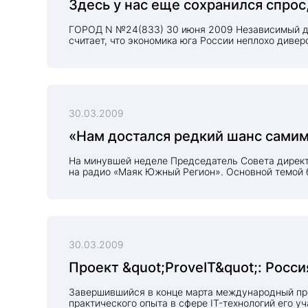
Здесь у нас еще сохранился спрос,
ГОРОД N №24(833) 30 июня 2009 Независимый дир
считает, что экономика юга России неплохо дивер
30.03.2009
«Нам достался редкий шанс самим
На минувшей неделе Председатель Совета директ
на радио «Маяк Южный Регион». Основной темой 
нестабильности. По мнению, Высокова для банков
следует не ждать помощи от государства, а зани
экономики.
30.03.2009
Проект &quot;ProveIT&quot;: Росс
Завершившийся в конце марта международный прое
практического опыта в сфере IT-технологий его 