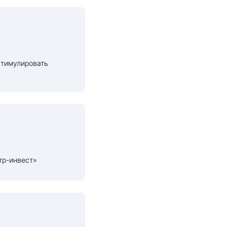
стимулировать
тр-инвест»