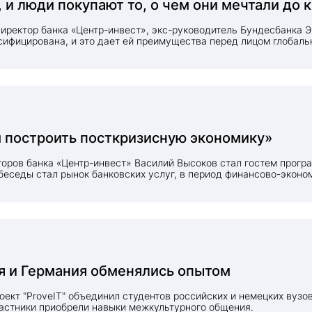
 и люди покупают то, о чем они мечтали до 
ектор банка «Центр-инвест», экс-руководитель Бундесбанка Э
сифицирована, и это дает ей преимущества перед лицом глобаль
 построить посткризисную экономику»
оров банка «Центр-инвест» Василий Высоков стал гостем прогр
беседы стал рынок банковских услуг, в период финансово-эконо
ского сектора наиболее острый момент кризиса уже позади, и с
маться изменением своего подхода к работе и построением постк
ия и Германия обменялись опытом
кт "ProveIT" объединил студентов российских и немецких вузо
участники приобрели навыки межкультурного общения.