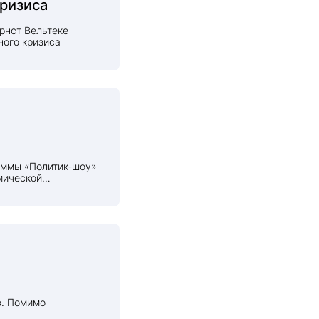
кризиса
рнст Вельтеке
ного кризиса
аммы «Политик-шоу»
мической
ейчас банкирам
ризисной
в. Помимо