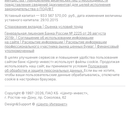
имущества |
Уведомление физических лиц о необходимости
представления сведений (документов) для целей исполнения
законодательства о ПОД/ФТ
Уставный капитал — 933 567 570,00 руб., дата изменения величины
уставного капитала: 29.10.2015
Страхование вкладов |
Оценка условий труда
Генеральная лицензия Банка России № 2225 от 26 августа
2016г. |
Соглашение об использовании информации
на сайте |
Раскрытие информации |
Раскрытие информации
профессионального участника рынка ценных бумаг |
Финансовый
уполномоченный
В целях улучшения сервисов и повышения удобства пользования
сайтом банк «Центр-инвест» использует файлы cookie. Продолжая
использовать наш сайт, вы принимаете условия
Положения
об обработке и защите персональных данных.
Если вы не хотите,
чтобы ваши пользовательские данные обрабатывались, отключите
cookie в настройках браузера.
Copyright © 1997-2026, ПАО КБ «Центр-инвест»,
г. Ростов-на-Дону, пр. Соколова, 62
Design&Support ©
«Центр-Интернет»