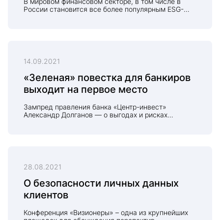
В мировом финансовом секторе, в том числе в
том, как ESG-повестка влияет на мировую
России становится все более популярным ESG-
экономику, построил свою беседу в ходе недавней
банкинг - концепция банковской деятельности,
«прямой линии» доктор экономических наук,
основанная на принципах экологической,
профессор, председатель Совета директоров
социальной и корпоративной ответственности. Но
банка «Центр-инвест» Василий Высоков.
существующий разрыв между его растущей
популярностью и реальным воплощением ESG
принципов требует новых подходов. Об этом
14.09.2021
рассказал председатель совета директоров банка
«Центр-инвест», руководитель проектной группы
«Зеленая» повестка для банкиров
«ESG-банкинг» Ассоциации банков России, доктор
экономических наук, профессор Василий Высоков.
выходит на первое место
Зампред правления банка «Центр-инвест»
Александр Долганов — о выгодах и рисках
«зеленого» финансирования.
28.08.2021
О безопасности личных данных
клиентов
Конференция «Визионеры» – одна из крупнейших