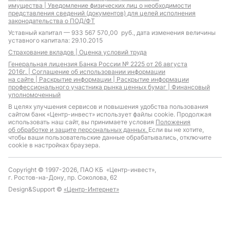
имущества |
Уведомление физических лиц о необходимости
представления сведений (документов) для целей исполнения
законодательства о ПОД/ФТ
Уставный капитал — 933 567 570,00 руб., дата изменения величины
уставного капитала: 29.10.2015
Страхование вкладов |
Оценка условий труда
Генеральная лицензия Банка России № 2225 от 26 августа
2016г. |
Соглашение об использовании информации
на сайте |
Раскрытие информации |
Раскрытие информации
профессионального участника рынка ценных бумаг |
Финансовый
уполномоченный
В целях улучшения сервисов и повышения удобства пользования
сайтом банк «Центр-инвест» использует файлы cookie. Продолжая
использовать наш сайт, вы принимаете условия
Положения
об обработке и защите персональных данных.
Если вы не хотите,
чтобы ваши пользовательские данные обрабатывались, отключите
cookie в настройках браузера.
Copyright © 1997-2026, ПАО КБ «Центр-инвест»,
г. Ростов-на-Дону, пр. Соколова, 62
Design&Support ©
«Центр-Интернет»