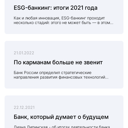
экономических наук Василия Высокова.
ESG-банкинг: итоги 2021 года
Как и любая инновация, ESG-банкинг проходит
несколько стадий: этого не может быть — в этом
что-то есть — это знает каждый. В этой
траектории единственно правильной стратегией
является такая: «Дал поручение — научи —
проконтролируй — сделай сам»
21.01.2022
По карманам больше не звенит
Банк России определил стратегические
направления развития финансовых технологий
на ближайшие три года. По мнению председателя
Совета директоров банка «Центр-инвест» Василия
Высокова, стратегия развития на ближайшие годы
должна более тесно увязать два основных
глобальных тренда финансовых рынков:
цифровизации и ESG-трансформации.
22.12.2021
Банк, который думает о будущем
Диана Липинская - об итогах деятельности банка