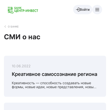
Войти
О БАНКЕ
СМИ о нас
10.06.2022
Креативное самосознание региона
Креативность — способность создавать новые
формы, новые идеи, новые представления, новые
цели, находить новые, нестандартные решения.
Эти качества нужны во всех видах деятельности, и
их роль возрастает в экономике трансформаций —
постоянных изменений в условиях непрерывных
кризисов