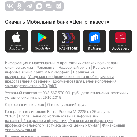
Скачать Мобильный банк «Центр-инвест»
Информация о максимальных процентных ставках по вкладам
физических лиц |
Реквизиты |
Надзорный орган |
Раскрытие
информации на сайте ИА Интерфакс |
Реализация
имущества |
Уведомление физических лиц о необходимости
представления сведений (документов) для целей исполнения
законодательства о ПОД/ФТ
Уставный капитал — 933 567 570,00 руб., дата изменения величины
уставного капитала: 29.10.2015
Страхование вкладов |
Оценка условий труда
Генеральная лицензия Банка России № 2225 от 26 августа
2016г. |
Соглашение об использовании информации
на сайте |
Раскрытие информации |
Раскрытие информации
профессионального участника рынка ценных бумаг |
Финансовый
уполномоченный
В целях улучшения сервисов и повышения удобства пользования