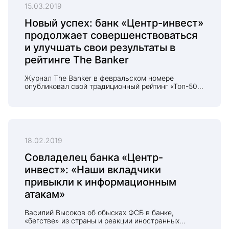
15.03.2019
Новый успех: банк «Центр-инвест»
продолжает совершенствоваться
и улучшать свои результаты в
рейтинге The Banker
Журнал The Banker в февральском номере
опубликовал свой традиционный рейтинг «Топ-50
российских банков». В этом году банк «Центр-
инвест» улучшил свои позиции в этом рейтинге
среди всех российских банков благодаря работе
с реальным сектором экономики.
18.02.2019
Совладелец банка «Центр-
инвест»: «Наши вкладчики
привыкли к информационным
атакам»
Василий Высоков об обысках ФСБ в банке,
«бегстве» из страны и реакции иностранных
акционеров