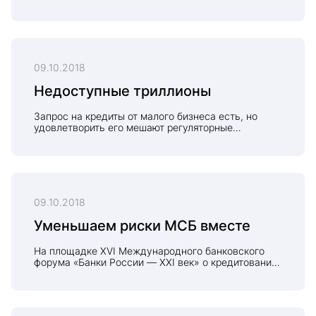
ростовской молодежи РБК рассказал
председатель совета директоров «Центр-инвест»
банка, профессор, доктор экономических наук,
Василий Высоков.
09.10.2018
Недоступные триллионы
Запрос на кредиты от малого бизнеса есть, но
удовлетворить его мешают регуляторные
требования, несовершенство гарантийной
системы, транзакционные барьеры и отсутствие
компетенций у банков во многих секторах
микроэкономики
09.10.2018
Уменьшаем риски МСБ вместе
На площадке XVI Международного банковского
форума «Банки России — XXI век» о кредитовании
малого и среднего бизнеса побеседовали
генеральный директор агентства «БизнесДром»
Павел Самиев и председатель совета директоров
банка «Центр-инвест», доктор экономических наук,