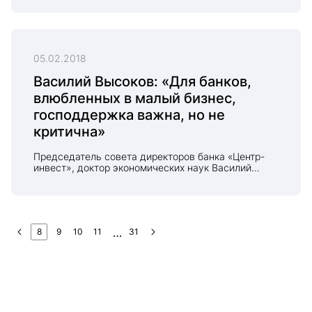
ответственность бизнеса — это
не благотворительность, зачем нужная цифровая
экономика и как зарождается новый банкинг
в беседе с главным редактором Finversia.ru
говорит председатель совета директоров банка
05.02.2018
«Центр-инвест», д.э.н., профессор Василий
Высоков.
Василий Высоков: «Для банков,
влюбленных в малый бизнес,
господдержка важна, но не
критична»
Председатель совета директоров банка «Центр-
инвест», доктор экономических наук Василий
Высоков — об опыте сотрудничества банков
с малым бизнесом.
8
9
10
11
31