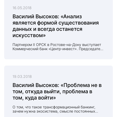
профессор Василий Высоков
16.05.2018
Василий Высоков: «Анализ
является формой существования
данных и всегда останется
искусством»
Партнером II ОРСК в Ростове-на-Дону выступает
Коммерческий банк «Центр-инвест». Председатель
Совета Директоров ПАО КБ «Центр-инвест»
Василий Васильевич Высоков дал он-лайн
интервью представителю пресс-службы РАС.
19.03.2018
Василий Высоков: «Проблема не в
том, откуда выйти, проблема в
том, куда войти»
О том, что такое трансформационный банкинг,
зачем нужна экосистема, смысле постоянных
инноваций и кризисов, почему социальная