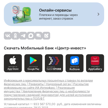
Онлайн-сервисы
Платежи и переводы через
интернет, заказ справок
Скачать Мобильный банк «Центр-инвест»
Информация о максимальных процентных ставках по вкладам
физических лиц |
Реквизиты |
Надзорный орган |
Раскрытие
информации на сайте ИА Интерфакс |
Реализация
имущества |
Уведомление физических лиц о необходимости
представления сведений (документов) для целей исполнения
законодательства о ПОД/ФТ
Уставный капитал — 933 567 570,00 руб., дата изменения величины
уставного капитала: 29.10.2015