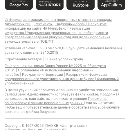
Информация о максимальных процентных ставках по вкладам
физических лиц |
Реквизиты |
Надзорный орган |
Раскрытие
информации на сайте ИА Интерфакс |
Реализация
имущества |
Уведомление физических лиц о необходимости
представления сведений (документов) для целей исполнения
законодательства о ПОД/ФТ
Уставный капитал — 933 567 570,00 руб., дата изменения величины
уставного капитала: 29.10.2015
Страхование вкладов |
Оценка условий труда
Генеральная лицензия Банка России № 2225 от 26 августа
2016г. |
Соглашение об использовании информации
на сайте |
Раскрытие информации |
Раскрытие информации
профессионального участника рынка ценных бумаг |
Финансовый
уполномоченный
В целях улучшения сервисов и повышения удобства пользования
сайтом банк «Центр-инвест» использует файлы cookie. Продолжая
использовать наш сайт, вы принимаете условия
Положения
об обработке и защите персональных данных.
Если вы не хотите,
чтобы ваши пользовательские данные обрабатывались, отключите
cookie в настройках браузера.
Copyright © 1997-2026, ПАО КБ «Центр-инвест»,
г. Ростов-на-Дону, пр. Соколова, 62