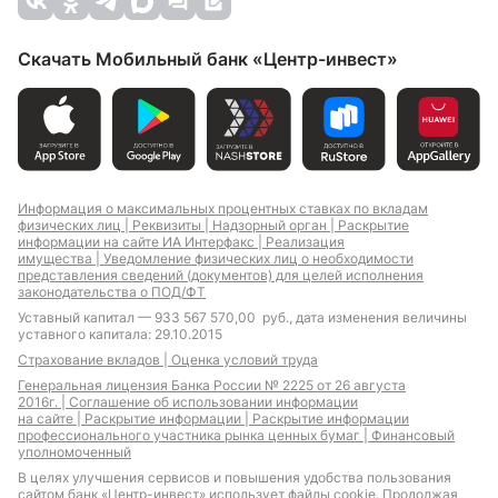
Скачать Мобильный банк «Центр-инвест»
Информация о максимальных процентных ставках по вкладам
физических лиц |
Реквизиты |
Надзорный орган |
Раскрытие
информации на сайте ИА Интерфакс |
Реализация
имущества |
Уведомление физических лиц о необходимости
представления сведений (документов) для целей исполнения
законодательства о ПОД/ФТ
Уставный капитал — 933 567 570,00 руб., дата изменения величины
уставного капитала: 29.10.2015
Страхование вкладов |
Оценка условий труда
Генеральная лицензия Банка России № 2225 от 26 августа
2016г. |
Соглашение об использовании информации
на сайте |
Раскрытие информации |
Раскрытие информации
профессионального участника рынка ценных бумаг |
Финансовый
уполномоченный
В целях улучшения сервисов и повышения удобства пользования
сайтом банк «Центр-инвест» использует файлы cookie. Продолжая