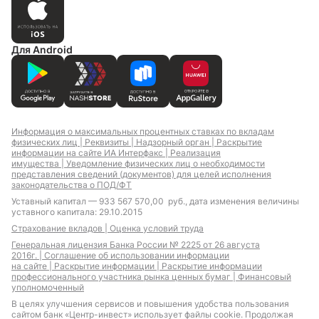
Для Android
Информация о максимальных процентных ставках по вкладам
физических лиц |
Реквизиты |
Надзорный орган |
Раскрытие
информации на сайте ИА Интерфакс |
Реализация
имущества |
Уведомление физических лиц о необходимости
представления сведений (документов) для целей исполнения
законодательства о ПОД/ФТ
Уставный капитал — 933 567 570,00 руб., дата изменения величины
уставного капитала: 29.10.2015
Страхование вкладов |
Оценка условий труда
Генеральная лицензия Банка России № 2225 от 26 августа
2016г. |
Соглашение об использовании информации
на сайте |
Раскрытие информации |
Раскрытие информации
профессионального участника рынка ценных бумаг |
Финансовый
уполномоченный
В целях улучшения сервисов и повышения удобства пользования
сайтом банк «Центр-инвест» использует файлы cookie. Продолжая