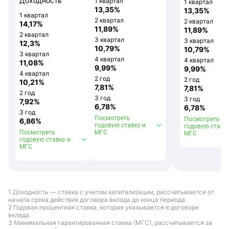
Доходность
1 квартал
1 квартал
13,35%
13,35%
1 квартал
2 квартал
2 квартал
14,17%
11,89%
11,89%
2 квартал
3 квартал
3 квартал
12,3%
10,79%
10,79%
3 квартал
4 квартал
4 квартал
11,08%
9,99%
9,99%
4 квартал
2 год
2 год
10,21%
7,81%
7,81%
2 год
3 год
3 год
7,92%
6,78%
6,78%
3 год
Посмотреть
Посмотреть
6,86%
годовую ставку и
годовую ставку
Посмотреть
МГС
МГС
годовую ставку и
МГС
1 Доходность — ставка с учетом капитализации, рассчитывается от
начала срока действия договора вклада до конца периода.
2 Годовая процентная ставка, которая указывается в договоре
вклада.
3 Минимальная гарантированная ставка (МГС), рассчитывается за