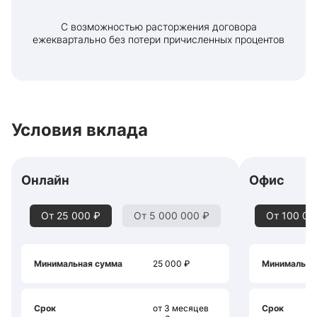
С возможностью расторжения договора
ежеквартально без потери причисленных процентов
Условия вклада
Онлайн
Офис
От 25 000 ₽
От 5 000 000 ₽
От 100 00
Минимальная сумма
25 000 ₽
Минимальна
Срок
от 3 месяцев
Срок