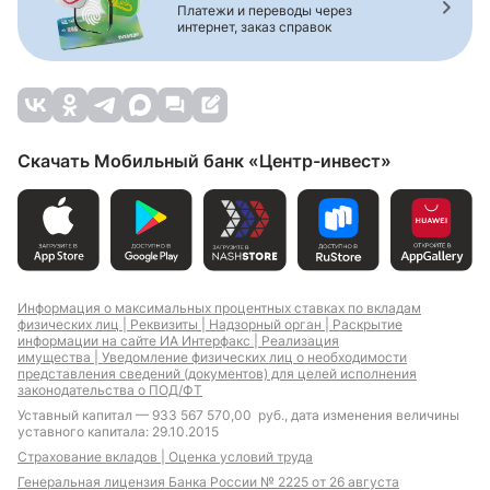
Платежи и переводы через
интернет, заказ справок
Скачать Мобильный банк «Центр-инвест»
Информация о максимальных процентных ставках по вкладам
физических лиц |
Реквизиты |
Надзорный орган |
Раскрытие
информации на сайте ИА Интерфакс |
Реализация
имущества |
Уведомление физических лиц о необходимости
представления сведений (документов) для целей исполнения
законодательства о ПОД/ФТ
Уставный капитал — 933 567 570,00 руб., дата изменения величины
уставного капитала: 29.10.2015
Страхование вкладов |
Оценка условий труда
Генеральная лицензия Банка России № 2225 от 26 августа